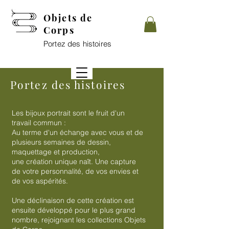
Objets de
Corps
Portez des histoires
Portez des histoires
Les bijoux portrait sont le fruit d'un
travail commun :
Au terme d'un échange avec vous et de
plusieurs semaines de dessin,
maquettage et production,
une création unique naît. Une capture
de votre personnalité, de vos envies et
de vos aspérités.
Une déclinaison de cette création est
ensuite développé pour le plus grand
nombre,
rejoignant les collections Objets