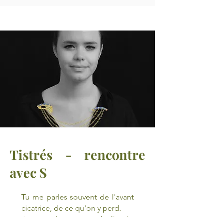
Tistrés - rencontre
avec S
Tu me parles souvent de l'avant
cicatrice, de ce qu'on y perd.