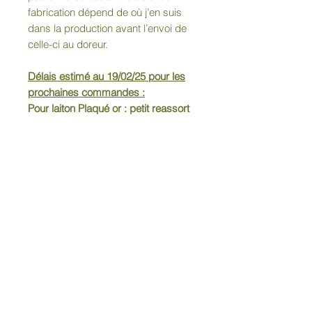
fabrication dépend de où j’en suis
dans la production avant l’envoi de
celle-ci au doreur.
Délais estimé au 19/02/25 pour les
prochaines commandes :
Pour laiton Plaqué or : petit reassort
prevus millieu avril
Matiere :
Bague réalisé en laiton martelé et
plaqué or 18 carats, 3 microns.
Chaque pièce est réalisée à la main
dans mon atelier, ce qui fait de
chaque pièce un modèle unique.
Conseils d'entretien :
Evitez le contact avec l’humidité et
avec les matières corrosives.Si